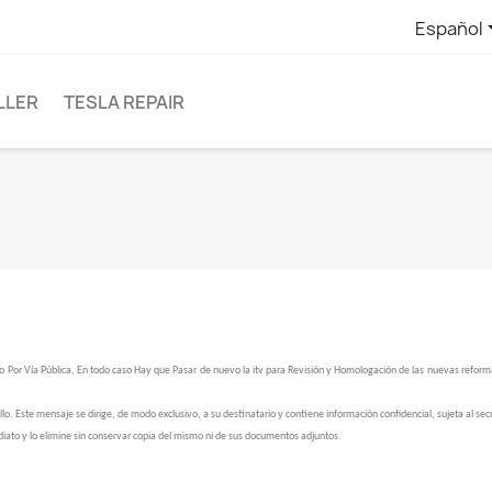
Español
LLER
TESLA REPAIR
so Por Vía Pública, En todo caso Hay que Pasar de nuevo la itv para Revisión y Homologación de las nuevas refor
ste mensaje se dirige, de modo exclusivo, a su destinatario y contiene información confidencial, sujeta al secret
diato y lo elimine sin conservar copia del mismo ni de sus documentos adjuntos.