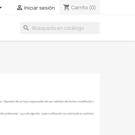
shopping_cart


Carrito
(0)
Iniciar sesión
search
mas. Reprobcn No se hace responsable del uso indebido del Archivo modificado o
o profesional, cuya divulgación, copia o utilización no autorizada es contraria