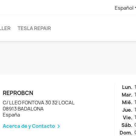
Español
LLER
TESLA REPAIR
Lun.
REPROBCN
Mar.
Mié.
C/ LLEO FONTOVA 30 32 LOCAL
08913 BADALONA
Jue.
España
Vie.
Sáb.
Acerca de y Contacto

Dom.