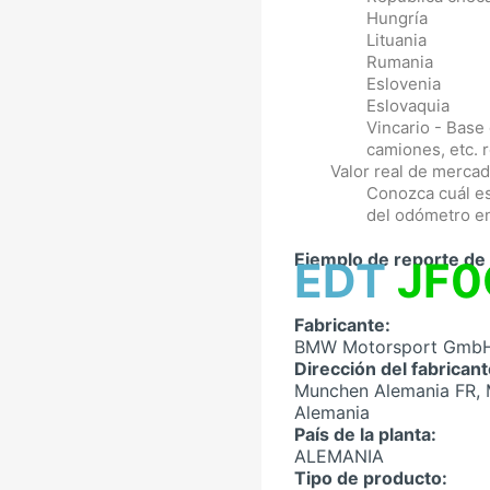
Hungría
Lituania
Rumania
Eslovenia
Eslovaquia
Vincario - Base
camiones, etc. 
Valor real de mercad
Conozca cuál es
del odómetro e
Ejemplo de reporte de 
EDT
JF
Fabricante:
BMW Motorsport Gmb
Dirección del fabricant
Munchen Alemania FR, 
Alemania
País de la planta:
ALEMANIA
Tipo de producto: