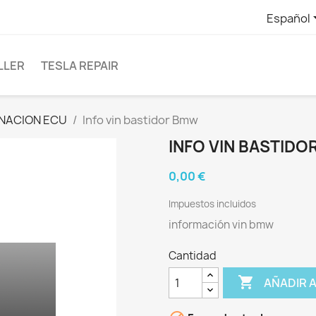
Español
LLER
TESLA REPAIR
NACION ECU
Info vin bastidor Bmw
INFO VIN BASTID
0,00 €
Impuestos incluidos
información vin bmw
Cantidad

AÑADIR 