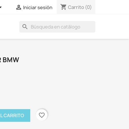
shopping_cart


Carrito
(0)
Iniciar sesión
search
OR BMW
favorite_border
AL CARRITO