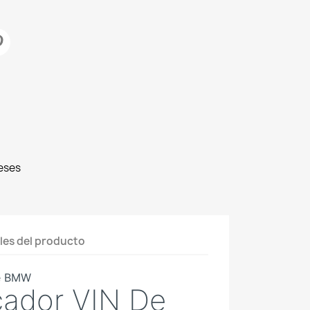
eses
les del producto
cador VIN De