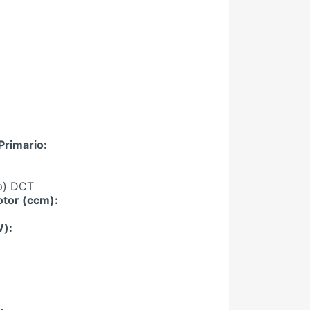
Primario:
p) DCT
tor (ccm):
W):