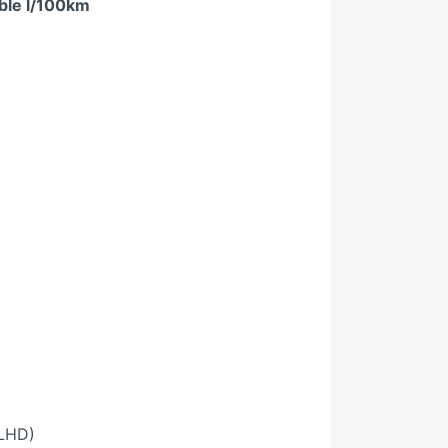
ble l/100km
(LHD)