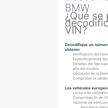
BMW
¿Qué se
decodifi
VIN?
Decodifique un númer
obtener
Verificación del núm
Especificaciones téc
Detalles del fabrican
año del modelo
Ubicación de la plan
Comprobar la validez
Los vehículos europe
Lectura de odómetr
Comprobación de VIN
nacional de vehícul
Republica chec