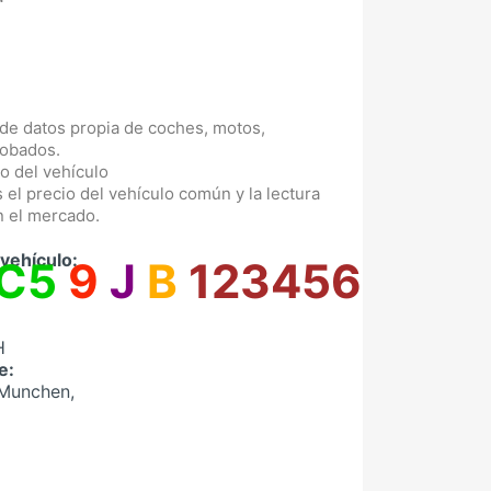
 de datos propia de coches, motos,
robados.
o del vehículo
 el precio del vehículo común y la lectura
n el mercado.
vehículo:
0C5
9
J
B
123456
H
e:
Munchen,